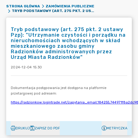
STRONA GŁÓWNA
ZAMÓWIENIA PUBLICZNE
TRYB PODSTAWOWY (ART. 275 PKT. 2 USTAWY PZP): "UTRZYMANIE CZYSTOŚCI I PORZĄDKU NA NIERUCHOMOŚCIACH WCHODZĄCYCH W SKŁAD MIESZKANIOWEGO ZASOBU GMINY RADZIONKÓW ADMINISTROWANYCH PRZEZ URZĄD MIASTA RADZIONKÓW"
Tryb podstawowy (art. 275 pkt. 2 ustawy
Pzp): "Utrzymanie czystości i porządku na
nieruchomościach wchodzących w skład
mieszkaniowego zasobu gminy
Radzionków administrowanych przez
Urząd Miasta Radzionków"
2024-12-04 15:30
DRUKUJ
ZAPISZ DO PDF
METRYCZKA