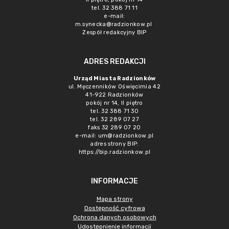
tel. 32 388 71 11
e-mail:
m.synecka@radzionkow.pl
Zespół redakcyjny BIP
ADRES REDAKCJI
Urząd Miasta Radzionków
ul. Męczenników Oświęcimia 42
41-922 Radzionków
pokój nr 14, II piętro
tel. 32 388 71 30
tel. 32 289 07 27
faks 32 289 07 20
e-mail:
um@radzionkow.pl
adres strony BIP:
https://bip.radzionkow.pl
INFORMACJE
Mapa strony
Dostępność cyfrowa
Ochrona danych osobowych
Udostępnienie informacji