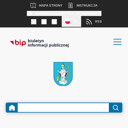
MAPA STRONY
INSTRUKCJA
KONTRAST DLA OSÓB SŁABOWIDZĄCYCH
PL
RSS
biuletyn
informacji publicznej