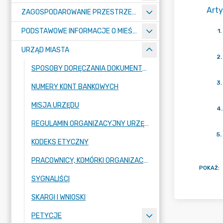
Arty
ZAGOSPODAROWANIE PRZESTRZENNE
PODSTAWOWE INFORMACJE O MIEŚCIE
1
.
URZĄD MIASTA
2
.
SPOSOBY DORĘCZANIA DOKUMENTÓW DO URZĘDU MIASTA RADZIONKÓW
3
.
NUMERY KONT BANKOWYCH
MISJA URZĘDU
4
.
REGULAMIN ORGANIZACYJNY URZĘDU
5
.
KODEKS ETYCZNY
PRACOWNICY, KOMÓRKI ORGANIZACYJNE URZĘDU
POKAŻ
:
SYGNALIŚCI
SKARGI I WNIOSKI
PETYCJE