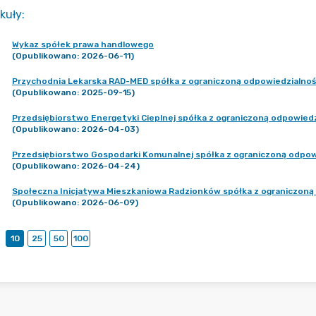
kuły
:
Wykaz spółek prawa handlowego
(Opublikowano: 2026-06-11)
Przychodnia Lekarska RAD-MED spółka z ograniczoną odpowiedzialnoś
(Opublikowano: 2025-09-15)
Przedsiębiorstwo Energetyki Cieplnej spółka z ograniczoną odpowiedz
(Opublikowano: 2026-04-03)
Przedsiębiorstwo Gospodarki Komunalnej spółka z ograniczoną odpow
(Opublikowano: 2026-04-24)
Społeczna Inicjatywa Mieszkaniowa Radzionków spółka z ograniczoną
(Opublikowano: 2026-06-09)
10
25
50
100