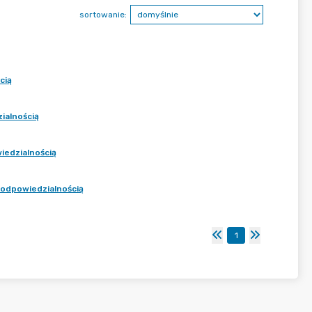
sortowanie:
cią
ialnością
iedzialnością
 odpowiedzialnością
1