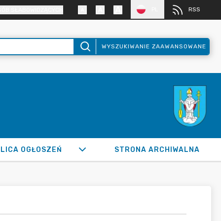
PL
RSS
SÓB SŁABOWIDZĄCYCH
WYSZUKIWANIE ZAAWANSOWANE
LICA OGŁOSZEŃ
STRONA ARCHIWALNA