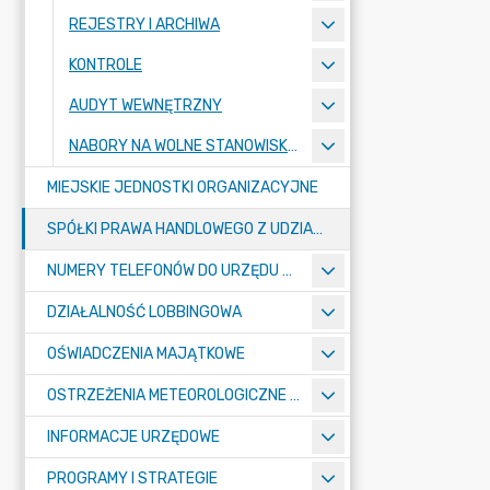
REJESTRY I ARCHIWA
KONTROLE
AUDYT WEWNĘTRZNY
NABORY NA WOLNE STANOWISKA PRACY
MIEJSKIE JEDNOSTKI ORGANIZACYJNE
SPÓŁKI PRAWA HANDLOWEGO Z UDZIAŁEM GMINY
NUMERY TELEFONÓW DO URZĘDU MIASTA, MIEJSKICH JEDNOSTEK ORGANIZACYJNYCH ORAZ SPÓŁEK PRAWA HANDLOWEGO Z UDZIAŁEM GMINY
DZIAŁALNOŚĆ LOBBINGOWA
OŚWIADCZENIA MAJĄTKOWE
OSTRZEŻENIA METEOROLOGICZNE O ZŁYM STANIE POWIETRZA I INNE
INFORMACJE URZĘDOWE
PROGRAMY I STRATEGIE