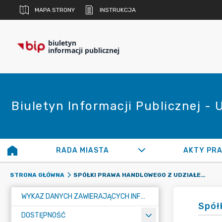
MAPA STRONY
INSTRUKCJA
biuletyn
informacji publicznej
Biuletyn Informacji Publicznej -
RADA MIASTA
AKTY PR
SPÓŁKI PRAWA HANDLOWEGO Z UDZIAŁEM GMINY
STRONA GŁÓWNA
WYKAZ DANYCH ZAWIERAJĄCYCH INFORMACJE O ŚRODOWISKU I JEGO OCHRONIE
Spół
DOSTĘPNOŚĆ