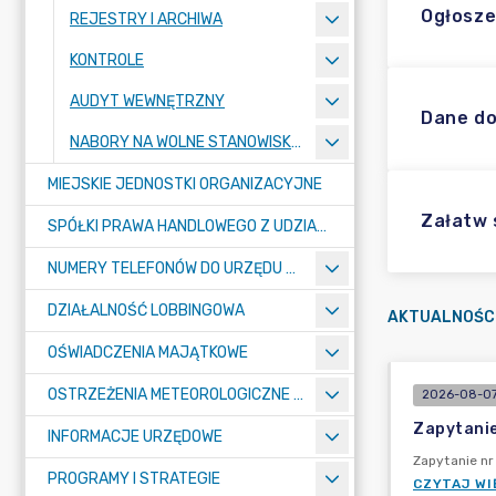
Ogłosze
REJESTRY I ARCHIWA
KONTROLE
AUDYT WEWNĘTRZNY
Dane do
NABORY NA WOLNE STANOWISKA PRACY
MIEJSKIE JEDNOSTKI ORGANIZACYJNE
Załatw
SPÓŁKI PRAWA HANDLOWEGO Z UDZIAŁEM GMINY
NUMERY TELEFONÓW DO URZĘDU MIASTA, MIEJSKICH JEDNOSTEK ORGANIZACYJNYCH ORAZ SPÓŁEK PRAWA HANDLOWEGO Z UDZIAŁEM GMINY
DZIAŁALNOŚĆ LOBBINGOWA
AKTUALNOŚC
OŚWIADCZENIA MAJĄTKOWE
OSTRZEŻENIA METEOROLOGICZNE O ZŁYM STANIE POWIETRZA I INNE
2026-08-07
Zapytanie
INFORMACJE URZĘDOWE
Zapytanie n
PROGRAMY I STRATEGIE
CZYTAJ WI