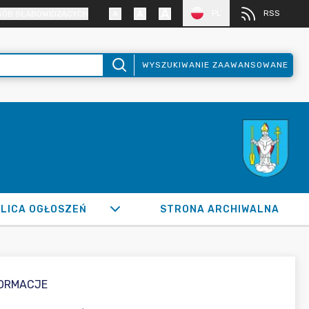
PL
RSS
SÓB SŁABOWIDZĄCYCH
WYSZUKIWANIE ZAAWANSOWANE
LICA OGŁOSZEŃ
STRONA ARCHIWALNA
FORMACJE