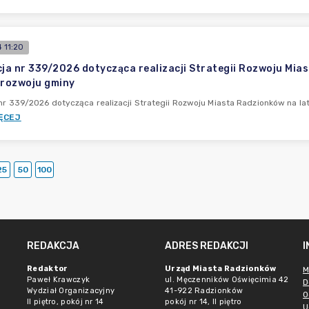
 11:20
cja nr 339/2026 dotycząca realizacji Strategii Rozwoju Mi
 rozwoju gminy
 nr 339/2026 dotycząca realizacji Strategii Rozwoju Miasta Radzionków na l
ĘCEJ
25
50
100
REDAKCJA
ADRES REDAKCJI
Redaktor
Urząd Miasta Radzionków
M
Paweł Krawczyk
ul. Męczenników Oświęcimia 42
D
Wydział Organizacyjny
41-922 Radzionków
O
II piętro, pokój nr 14
pokój nr 14, II piętro
U