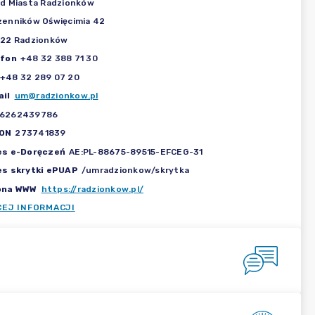
d Miasta Radzionków
enników Oświęcimia 42
922 Radzionków
efon
+48 32 388 71 30
+48 32 289 07 20
il
um@radzionkow.pl
6262439786
ON
273741839
es e-Doręczeń
AE:PL-88675-89515-EFCEG-31
es skrytki ePUAP
/umradzionkow/skrytka
ona WWW
https://radzionkow.pl/
CEJ INFORMACJI