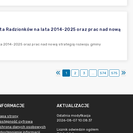
asta Radzionków na lata 2014-2025 oraz prac nad nową
ata 2014-2025 oraz prac nad nową strategią rozwoju gminy
1
2
3
...
574
575
INFORMACJE
AKTUALIZACJE
Ostatnia modyfikacja
apa strony
2026-08-07 10:08:37
ostępność cyfrowa
chrona danych osobowych
Licznik odwiedzin ogółem
dostępnienie informacji