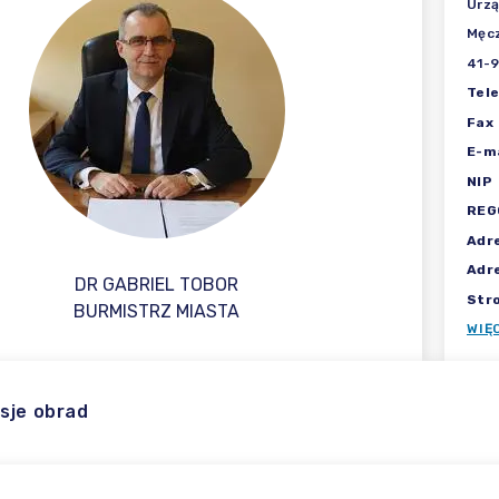
Urzą
Męcz
41-
Tel
Fax
E-ma
NIP
REG
Adr
Adr
DR GABRIEL TOBOR
Str
BURMISTRZ MIASTA
WIĘ
sje obrad