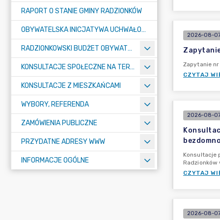
RAPORT O STANIE GMINY RADZIONKÓW
OBYWATELSKA INICJATYWA UCHWAŁODAWCZA
2026-08-07
RADZIONKOWSKI BUDŻET OBYWATELSKI
Zapytanie
Zapytanie n
KONSULTACJE SPOŁECZNE NA TERENIE MIASTA RADZIONKÓW
CZYTAJ WI
KONSULTACJE Z MIESZKAŃCAMI
WYBORY, REFERENDA
2026-08-07
ZAMÓWIENIA PUBLICZNE
Konsultac
bezdomnoś
PRZYDATNE ADRESY WWW
Konsultacje 
INFORMACJE OGÓLNE
Radzionków 
CZYTAJ WI
2026-08-07