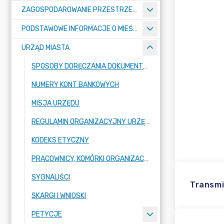
ZAGOSPODAROWANIE PRZESTRZENNE
PODSTAWOWE INFORMACJE O MIEŚCIE
URZĄD MIASTA
SPOSOBY DORĘCZANIA DOKUMENTÓW DO URZĘDU MIASTA RADZIONKÓW
NUMERY KONT BANKOWYCH
MISJA URZĘDU
REGULAMIN ORGANIZACYJNY URZĘDU
KODEKS ETYCZNY
PRACOWNICY, KOMÓRKI ORGANIZACYJNE URZĘDU
SYGNALIŚCI
Transmi
SKARGI I WNIOSKI
PETYCJE