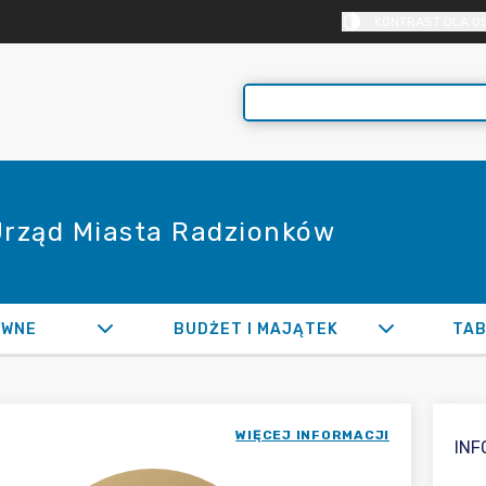
KONTRAST DLA O
 Urząd Miasta Radzionków
AWNE
BUDŻET I MAJĄTEK
TAB
WIĘCEJ INFORMACJI
IN