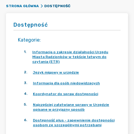
DOSTĘPNOŚĆ
STRONA GŁÓWNA
Dostępność
Kategorie
:
1
.
Informacja o zakresie działalności Urzędu
Miasta Radzionków w tekście łatwym do
czytania (ETR)
2
.
Język migowy w urzędzie
3
.
Informacja dla osób niedowidzących
4
.
Koordynator do spraw dostępności
5
.
Najczęściej załatwiane sprawy w Urzędzie
opisane w przyjazny sposób
6
.
Dostępność plus - zapewnienie dostępności
osobom ze szczególnymi potrzebami