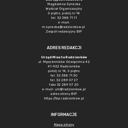
Magdalena Synecka
Wydział Organizacyjny
II piętro, pokój nr 14
tel. 32 388 71 11
e-mail:
m.synecka@radzionkow.pl
Zespół redakcyjny BIP
ADRES REDAKCJI
Urząd Miasta Radzionków
ul. Męczenników Oświęcimia 42
41-922 Radzionków
pokój nr 14, II piętro
tel. 32 388 71 30
tel. 32 289 07 27
faks 32 289 07 20
e-mail:
um@radzionkow.pl
adres strony BIP:
https://bip.radzionkow.pl
INFORMACJE
Mapa strony