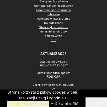
Dostępność cyfrowa
Ochrona danych osobowych
Udostępnienie informacji
publicznej
Ponowne wykorzystanie
Rejestr zmian
Statystyki odwiedzin
Wyjaśnienia skrótów
pojęciowych
RSS
AKTUALIZACJE
Ostatnia modyfikacja
2026-08-07 10:08:37
Licznik odwiedzin ogółem
320 968
Licznik odwiedzin w m-cu 2026-
07
Strona korzysta z plików cookies w celu
1 027
realizacji usług i zgodnie z
Polityką Plików Cookies
. Możesz określić
Zamknij
CMS & Hosting: Nefeni Sp. z o.o.