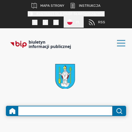
MAPA STRONY
INSTRUKCJA
KONTRAST DLA OSÓB SŁABOWIDZĄCYCH
PL
RSS
biuletyn
informacji publicznej