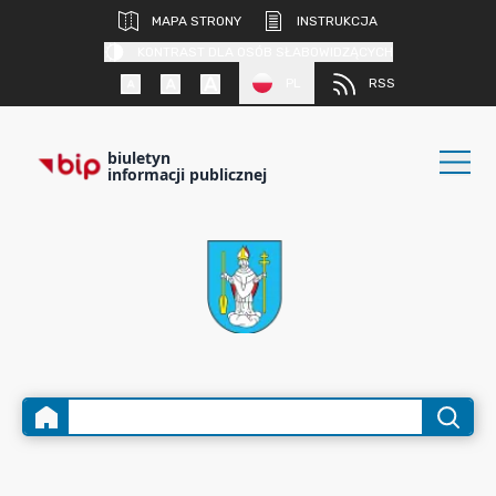
MAPA STRONY
INSTRUKCJA
KONTRAST DLA OSÓB SŁABOWIDZĄCYCH
PL
RSS
biuletyn
informacji publicznej