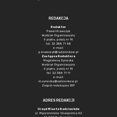
REDAKCJA
Redaktor
Paweł Krawczyk
Wydział Organizacyjny
II piętro, pokój nr 14
tel. 32 388 71 48
e-mail:
p.krawczyk@radzionkow.pl
Zastępca Redaktora
Magdalena Synecka
Wydział Organizacyjny
II piętro, pokój nr 14
tel. 32 388 71 11
e-mail:
m.synecka@radzionkow.pl
Zespół redakcyjny BIP
ADRES REDAKCJI
Urząd Miasta Radzionków
ul. Męczenników Oświęcimia 42