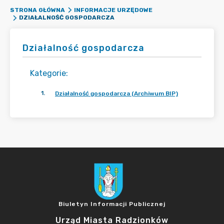
STRONA GŁÓWNA
INFORMACJE URZĘDOWE
DZIAŁALNOŚĆ GOSPODARCZA
Działalność gospodarcza
Kategorie
:
1
.
Działalność gospodarcza (Archiwum BIP)
Biuletyn Informacji Publicznej
Urząd Miasta Radzionków