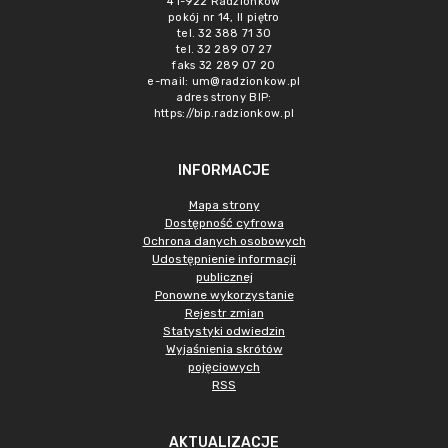
41-922 Radzionków
pokój nr 14, II piętro
tel. 32 388 71 30
tel. 32 289 07 27
faks 32 289 07 20
e-mail:
um@radzionkow.pl
adres strony BIP:
https://bip.radzionkow.pl
INFORMACJE
Mapa strony
Dostępność cyfrowa
Ochrona danych osobowych
Udostępnienie informacji
publicznej
Ponowne wykorzystanie
Rejestr zmian
Statystyki odwiedzin
Wyjaśnienia skrótów
pojęciowych
RSS
AKTUALIZACJE