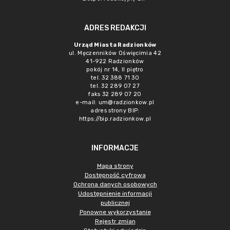
ADRES REDAKCJI
Urząd Miasta Radzionków
ul. Męczenników Oświęcimia 42
41-922 Radzionków
pokój nr 14, II piętro
tel. 32 388 71 30
tel. 32 289 07 27
faks 32 289 07 20
e-mail:
um@radzionkow.pl
adres strony BIP:
https://bip.radzionkow.pl
INFORMACJE
Mapa strony
Dostępność cyfrowa
Ochrona danych osobowych
Udostępnienie informacji
publicznej
Ponowne wykorzystanie
Rejestr zmian