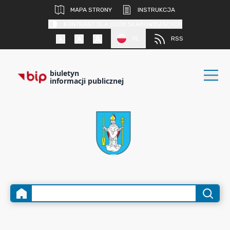
MAPA STRONY
INSTRUKCJA
KONTRAST DLA OSÓB SŁABOWIDZĄCYCH
PL
RSS
biuletyn
informacji publicznej