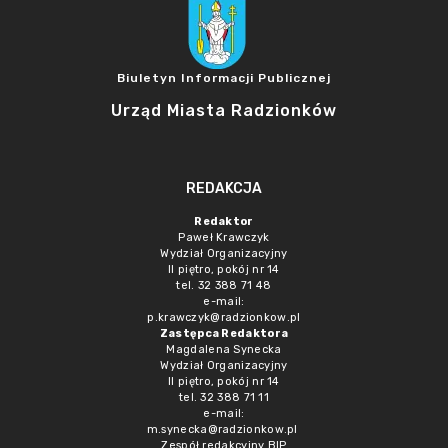
Biuletyn Informacji Publicznej
Urząd Miasta Radzionków
REDAKCJA
Redaktor
Paweł Krawczyk
Wydział Organizacyjny
II piętro, pokój nr 14
tel. 32 388 71 48
e-mail:
p.krawczyk@radzionkow.pl
Zastępca Redaktora
Magdalena Synecka
Wydział Organizacyjny
II piętro, pokój nr 14
tel. 32 388 71 11
e-mail:
m.synecka@radzionkow.pl
Zespół redakcyjny BIP