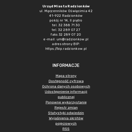
Urząd Miasta Radzionków
ul. Męczenników Oświęcimia 42
41-922 Radzionków
pokój nr 14, II piętro
tel. 32 388 71 30
tel. 32 289 07 27
faks 32 289 07 20
e-mail:
um@radzionkow.pl
adres strony BIP:
https://bip.radzionkow.pl
INFORMACJE
Mapa strony
Dostępność cyfrowa
Ochrona danych osobowych
Udostępnienie informacji
publicznej
Ponowne wykorzystanie
Rejestr zmian
Statystyki odwiedzin
Wyjaśnienia skrótów
pojęciowych
RSS