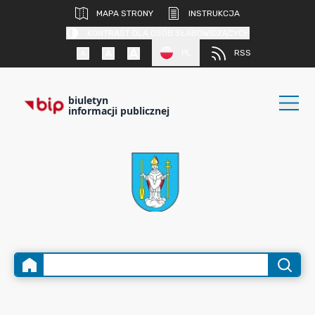
MAPA STRONY
INSTRUKCJA
KONTRAST DLA OSÓB SŁABOWIDZĄCYCH
PL
RSS
biuletyn
informacji publicznej