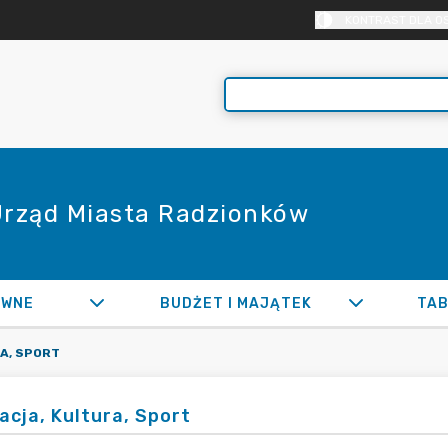
KONTRAST DLA O
 Urząd Miasta Radzionków
AWNE
BUDŻET I MAJĄTEK
TAB
A, SPORT
acja, Kultura, Sport