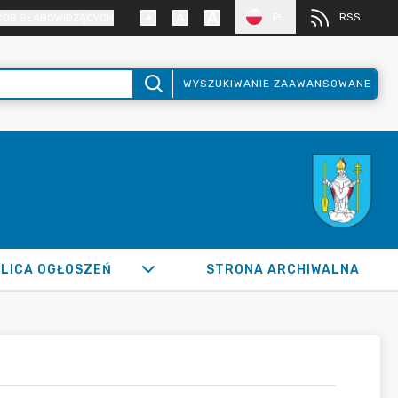
PL
RSS
SÓB SŁABOWIDZĄCYCH
WYSZUKIWANIE ZAAWANSOWANE
LICA OGŁOSZEŃ
STRONA ARCHIWALNA