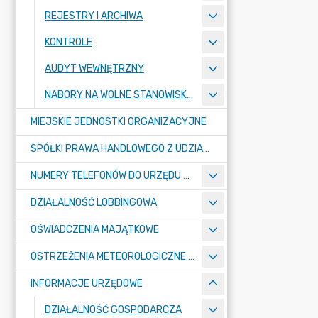
REJESTRY I ARCHIWA
KONTROLE
AUDYT WEWNĘTRZNY
NABORY NA WOLNE STANOWISKA PRACY
MIEJSKIE JEDNOSTKI ORGANIZACYJNE
SPÓŁKI PRAWA HANDLOWEGO Z UDZIAŁEM GMINY
NUMERY TELEFONÓW DO URZĘDU MIASTA, MIEJSKICH JEDNOSTEK ORGANIZACYJNYCH ORAZ SPÓŁEK PRAWA HANDLOWEGO Z UDZIAŁEM GMINY
DZIAŁALNOŚĆ LOBBINGOWA
OŚWIADCZENIA MAJĄTKOWE
OSTRZEŻENIA METEOROLOGICZNE O ZŁYM STANIE POWIETRZA I INNE
INFORMACJE URZĘDOWE
DZIAŁALNOŚĆ GOSPODARCZA