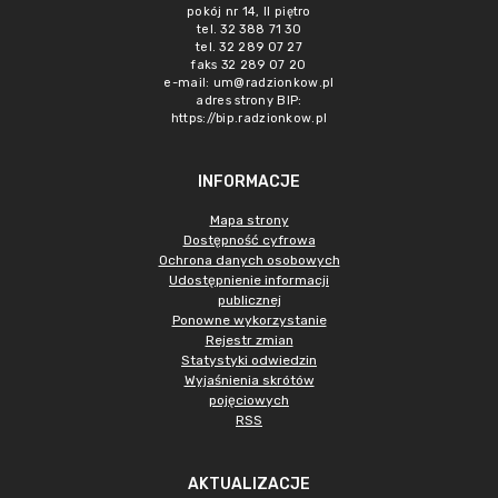
pokój nr 14, II piętro
tel. 32 388 71 30
tel. 32 289 07 27
faks 32 289 07 20
e-mail:
um@radzionkow.pl
adres strony BIP:
https://bip.radzionkow.pl
INFORMACJE
Mapa strony
Dostępność cyfrowa
Ochrona danych osobowych
Udostępnienie informacji
publicznej
Ponowne wykorzystanie
Rejestr zmian
Statystyki odwiedzin
Wyjaśnienia skrótów
pojęciowych
RSS
AKTUALIZACJE