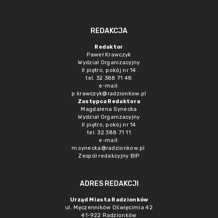
REDAKCJA
Redaktor
Paweł Krawczyk
Wydział Organizacyjny
II piętro, pokój nr 14
tel. 32 388 71 48
e-mail:
p.krawczyk@radzionkow.pl
Zastępca Redaktora
Magdalena Synecka
Wydział Organizacyjny
II piętro, pokój nr 14
tel. 32 388 71 11
e-mail:
m.synecka@radzionkow.pl
Zespół redakcyjny BIP
ADRES REDAKCJI
Urząd Miasta Radzionków
ul. Męczenników Oświęcimia 42
41-922 Radzionków