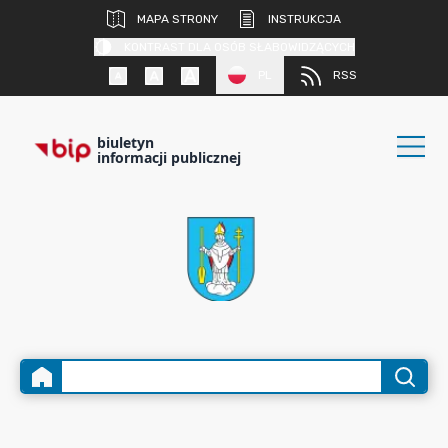
MAPA STRONY
INSTRUKCJA
KONTRAST DLA OSÓB SŁABOWIDZĄCYCH
PL
RSS
biuletyn
informacji publicznej