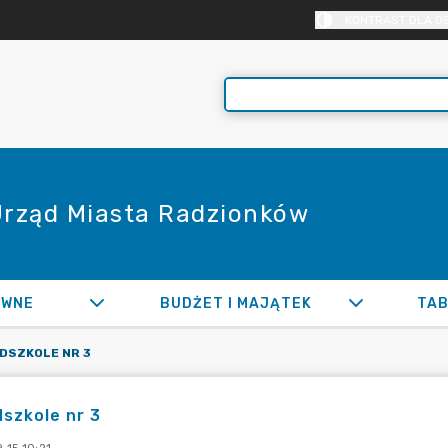
KONTRAST DLA O
 Urząd Miasta Radzionków
AWNE
BUDŻET I MAJĄTEK
TAB
DSZKOLE NR 3
szkole nr 3