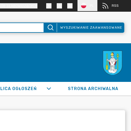
PL
RSS
SÓB SŁABOWIDZĄCYCH
WYSZUKIWANIE ZAAWANSOWANE
LICA OGŁOSZEŃ
STRONA ARCHIWALNA