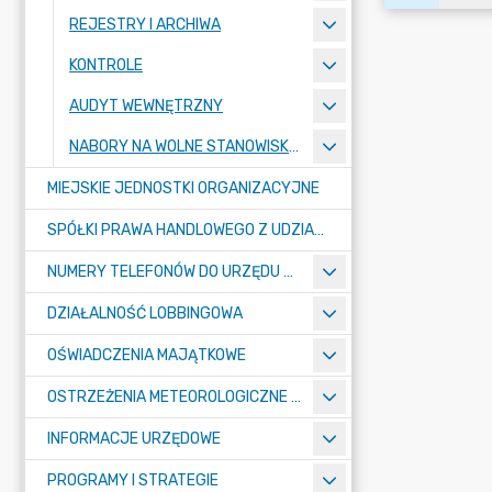
REJESTRY I ARCHIWA
KONTROLE
AUDYT WEWNĘTRZNY
NABORY NA WOLNE STANOWISKA PRACY
MIEJSKIE JEDNOSTKI ORGANIZACYJNE
SPÓŁKI PRAWA HANDLOWEGO Z UDZIAŁEM GMINY
NUMERY TELEFONÓW DO URZĘDU MIASTA, MIEJSKICH JEDNOSTEK ORGANIZACYJNYCH ORAZ SPÓŁEK PRAWA HANDLOWEGO Z UDZIAŁEM GMINY
DZIAŁALNOŚĆ LOBBINGOWA
OŚWIADCZENIA MAJĄTKOWE
OSTRZEŻENIA METEOROLOGICZNE O ZŁYM STANIE POWIETRZA I INNE
INFORMACJE URZĘDOWE
PROGRAMY I STRATEGIE