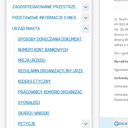
2025-09
ZAGOSPODAROWANIE PRZESTRZENNE
PODSTAWOWE INFORMACJE O MIEŚCIE
URZĄD MIASTA
SPOSOBY DORĘCZANIA DOKUMENTÓW DO URZĘDU MIASTA RADZIONKÓW
NUMERY KONT BANKOWYCH
MISJA URZĘDU
REGULAMIN ORGANIZACYJNY URZĘDU
KODEKS ETYCZNY
PRACOWNICY, KOMÓRKI ORGANIZACYJNE URZĘDU
SYGNALIŚCI
SKARGI I WNIOSKI
PETYCJE
DRUK