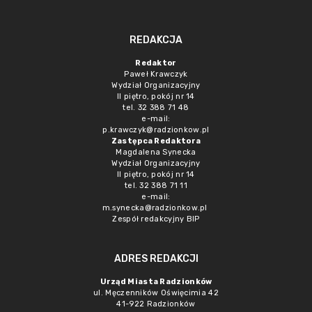
REDAKCJA
Redaktor
Paweł Krawczyk
Wydział Organizacyjny
II piętro, pokój nr 14
tel. 32 388 71 48
e-mail:
p.krawczyk@radzionkow.pl
Zastępca Redaktora
Magdalena Synecka
Wydział Organizacyjny
II piętro, pokój nr 14
tel. 32 388 71 11
e-mail:
m.synecka@radzionkow.pl
Zespół redakcyjny BIP
ADRES REDAKCJI
Urząd Miasta Radzionków
ul. Męczenników Oświęcimia 42
41-922 Radzionków