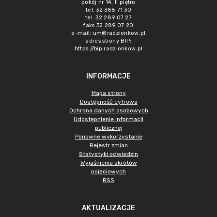
pokój nr 14, II piętro
tel. 32 388 71 30
tel. 32 289 07 27
faks 32 289 07 20
e-mail:
um@radzionkow.pl
adres strony BIP:
https://bip.radzionkow.pl
INFORMACJE
Mapa strony
Dostępność cyfrowa
Ochrona danych osobowych
Udostępnienie informacji
publicznej
Ponowne wykorzystanie
Rejestr zmian
Statystyki odwiedzin
Wyjaśnienia skrótów
pojęciowych
RSS
AKTUALIZACJE