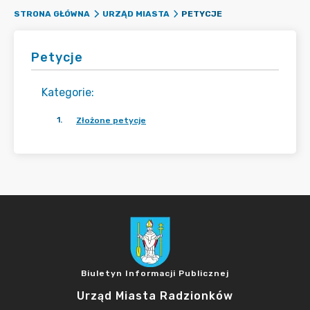
PETYCJE
STRONA GŁÓWNA
URZĄD MIASTA
Petycje
Kategorie
:
1
.
Złożone petycje
Biuletyn Informacji Publicznej
Urząd Miasta Radzionków