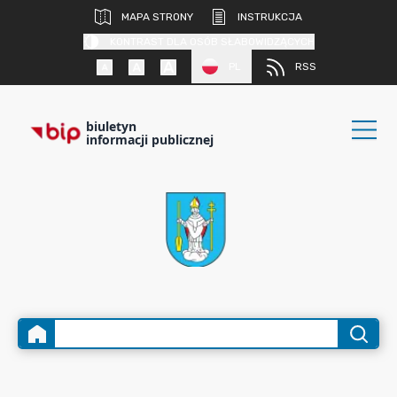
MAPA STRONY
INSTRUKCJA
KONTRAST DLA OSÓB SŁABOWIDZĄCYCH
PL
RSS
biuletyn
informacji publicznej