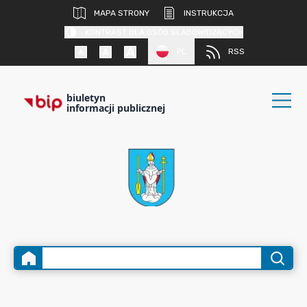
MAPA STRONY
INSTRUKCJA
KONTRAST DLA OSÓB SŁABOWIDZĄCYCH
PL
RSS
biuletyn
informacji publicznej