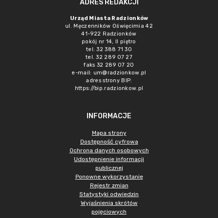
ADRES REDAKCJI
Urząd Miasta Radzionków
ul. Męczenników Oświęcimia 42
41-922 Radzionków
pokój nr 14, II piętro
tel. 32 388 71 30
tel. 32 289 07 27
faks 32 289 07 20
e-mail:
um@radzionkow.pl
adres strony BIP:
https://bip.radzionkow.pl
INFORMACJE
Mapa strony
Dostępność cyfrowa
Ochrona danych osobowych
Udostępnienie informacji
publicznej
Ponowne wykorzystanie
Rejestr zmian
Statystyki odwiedzin
Wyjaśnienia skrótów
pojęciowych