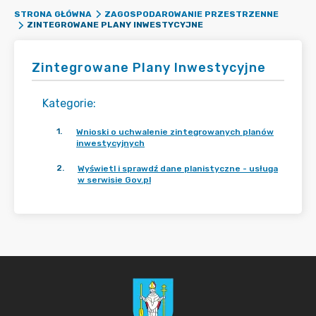
STRONA GŁÓWNA
ZAGOSPODAROWANIE PRZESTRZENNE
ZINTEGROWANE PLANY INWESTYCYJNE
Zintegrowane Plany Inwestycyjne
Kategorie
:
1
.
Wnioski o uchwalenie zintegrowanych planów
inwestycyjnych
2
.
Wyświetl i sprawdź dane planistyczne - usługa
w serwisie Gov.pl