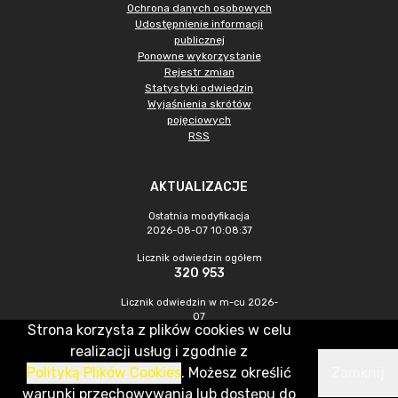
Ochrona danych osobowych
Udostępnienie informacji
publicznej
Ponowne wykorzystanie
Rejestr zmian
Statystyki odwiedzin
Wyjaśnienia skrótów
pojęciowych
RSS
AKTUALIZACJE
Ostatnia modyfikacja
2026-08-07 10:08:37
Licznik odwiedzin ogółem
320 953
Licznik odwiedzin w m-cu 2026-
07
Strona korzysta z plików cookies w celu
1 012
realizacji usług i zgodnie z
Polityką Plików Cookies
. Możesz określić
Zamknij
CMS & Hosting: Nefeni Sp. z o.o.
warunki przechowywania lub dostępu do