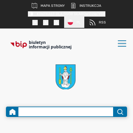
MAPA STRONY
INSTRUKCJA
KONTRAST DLA OSÓB SŁABOWIDZĄCYCH
PL
RSS
biuletyn
informacji publicznej