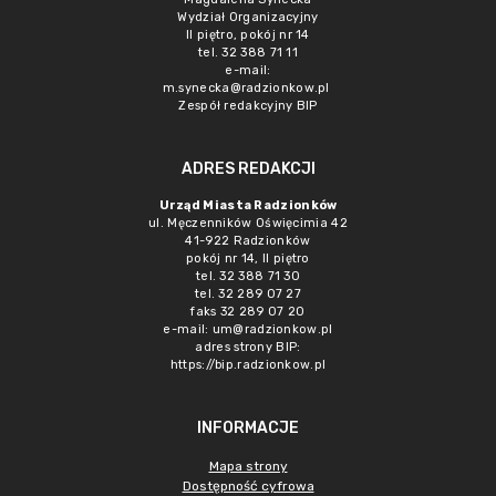
Wydział Organizacyjny
II piętro, pokój nr 14
tel. 32 388 71 11
e-mail:
m.synecka@radzionkow.pl
Zespół redakcyjny BIP
ADRES REDAKCJI
Urząd Miasta Radzionków
ul. Męczenników Oświęcimia 42
41-922 Radzionków
pokój nr 14, II piętro
tel. 32 388 71 30
tel. 32 289 07 27
faks 32 289 07 20
e-mail:
um@radzionkow.pl
adres strony BIP:
https://bip.radzionkow.pl
INFORMACJE
Mapa strony
Dostępność cyfrowa