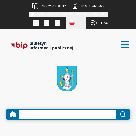
MAPA STRONY
INSTRUKCJA
KONTRAST DLA OSÓB SŁABOWIDZĄCYCH
PL
RSS
biuletyn
informacji publicznej