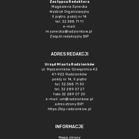
Zastępca Redaktora
Magdalena Synecka
Wydział Organizacyjny
II piętro, pokój nr 14
tel. 32 388 71 11
e-mail:
m.synecka@radzionkow.pl
Zespół redakcyjny BIP
ADRES REDAKCJI
Urząd Miasta Radzionków
ul. Męczenników Oświęcimia 42
41-922 Radzionków
pokój nr 14, II piętro
tel. 32 388 71 30
tel. 32 289 07 27
faks 32 289 07 20
e-mail:
um@radzionkow.pl
adres strony BIP:
https://bip.radzionkow.pl
INFORMACJE
Mapa strony