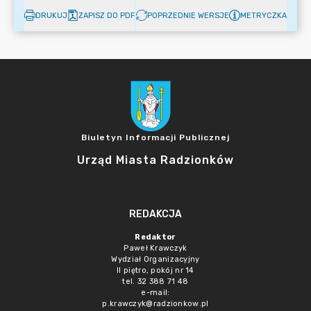
DRUKUJ
ZAPISZ DO PDF
POPRZEDNIE WERSJE
METRYCZKA
Biuletyn Informacji Publicznej
Urząd Miasta Radzionków
REDAKCJA
Redaktor
Paweł Krawczyk
Wydział Organizacyjny
II piętro, pokój nr 14
tel. 32 388 71 48
e-mail:
p.krawczyk@radzionkow.pl