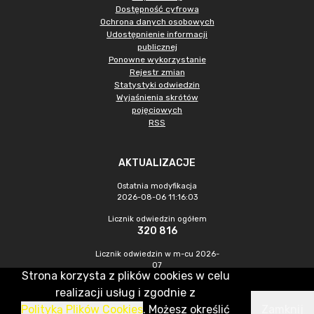
Dostępność cyfrowa
Ochrona danych osobowych
Udostępnienie informacji
publicznej
Ponowne wykorzystanie
Rejestr zmian
Statystyki odwiedzin
Wyjaśnienia skrótów
pojęciowych
RSS
AKTUALIZACJE
Ostatnia modyfikacja
2026-08-06 11:16:03
Licznik odwiedzin ogółem
320 816
Licznik odwiedzin w m-cu 2026-
07
Strona korzysta z plików cookies w celu
875
realizacji usług i zgodnie z
Polityką Plików Cookies
. Możesz określić
Zamknij
CMS & Hosting: Nefeni Sp. z o.o.