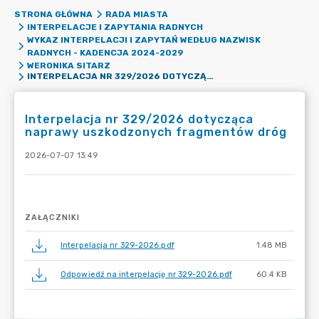
STRONA GŁÓWNA
RADA MIASTA
INTERPELACJE I ZAPYTANIA RADNYCH
WYKAZ INTERPELACJI I ZAPYTAŃ WEDŁUG NAZWISK
RADNYCH - KADENCJA 2024-2029
WERONIKA SITARZ
INTERPELACJA NR 329/2026 DOTYCZĄCA NAPRAWY USZKODZONYCH FRAGMENTÓW DRÓG
Interpelacja nr 329/2026 dotycząca
naprawy uszkodzonych fragmentów dróg
2026-07-07 13:49
ZAŁĄCZNIKI
Interpelacja nr 329-2026.pdf
1.48 MB
Odpowiedź na interpelację nr 329-2026.pdf
60.4 KB