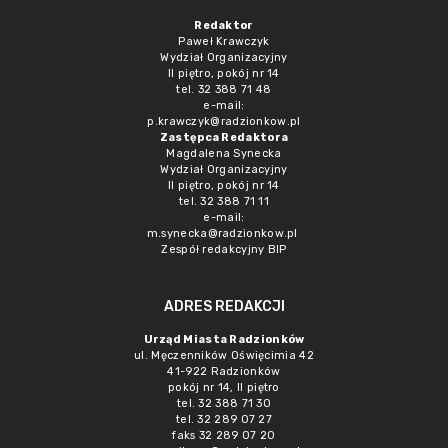
Redaktor
Paweł Krawczyk
Wydział Organizacyjny
II piętro, pokój nr 14
tel. 32 388 71 48
e-mail:
p.krawczyk@radzionkow.pl
Zastępca Redaktora
Magdalena Synecka
Wydział Organizacyjny
II piętro, pokój nr 14
tel. 32 388 71 11
e-mail:
m.synecka@radzionkow.pl
Zespół redakcyjny BIP
ADRES REDAKCJI
Urząd Miasta Radzionków
ul. Męczenników Oświęcimia 42
41-922 Radzionków
pokój nr 14, II piętro
tel. 32 388 71 30
tel. 32 289 07 27
faks 32 289 07 20