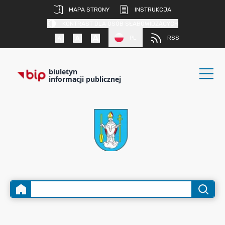
MAPA STRONY
INSTRUKCJA
KONTRAST DLA OSÓB SŁABOWIDZĄCYCH
PL
RSS
biuletyn
informacji publicznej