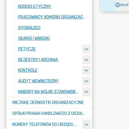
DRUK
KODEKS ETYCZNY
PRACOWNICY, KOMÓRKI ORGANIZACYJNE URZĘDU
SYGNALIŚCI
SKARGI I WNIOSKI
PETYCJE
REJESTRY I ARCHIWA
KONTROLE
AUDYT WEWNĘTRZNY
NABORY NA WOLNE STANOWISKA PRACY
MIEJSKIE JEDNOSTKI ORGANIZACYJNE
SPÓŁKI PRAWA HANDLOWEGO Z UDZIAŁEM GMINY
NUMERY TELEFONÓW DO URZĘDU MIASTA, MIEJSKICH JEDNOSTEK ORGANIZACYJNYCH ORAZ SPÓŁEK PRAWA HANDLOWEGO Z UDZIAŁEM GMINY