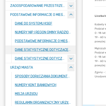
2026-01
ZAGOSPODAROWANIE PRZESTRZENNE
PODSTAWOWE INFORMACJE O MIEŚCIE
DANE DO SYSTEMU KSEF
NUMERY NIP I REGON GMINY RADZIONKÓW
PODSTAWOWE INFORMACJE O MIEŚCIE
DANE STATYSTYCZNE DOTYCZĄCE MIESZKAŃCÓW MIASTA ZA 2025 ROK
DANE STATYSTYCZNE DOTYCZĄCE MIESZKAŃCÓW MIASTA W POPRZEDNICH LATACH
URZĄD MIASTA
SPOSOBY DORĘCZANIA DOKUMENTÓW DO URZĘDU MIASTA RADZIONKÓW
NUMERY KONT BANKOWYCH
MISJA URZĘDU
REGULAMIN ORGANIZACYJNY URZĘDU