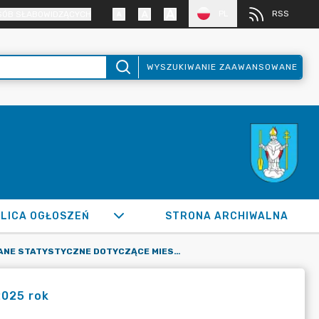
PL
RSS
SÓB SŁABOWIDZĄCYCH
WYSZUKIWANIE ZAAWANSOWANE
LICA OGŁOSZEŃ
STRONA ARCHIWALNA
DANE STATYSTYCZNE DOTYCZĄCE MIESZKAŃCÓW MIASTA ZA 2025 ROK
2025 rok