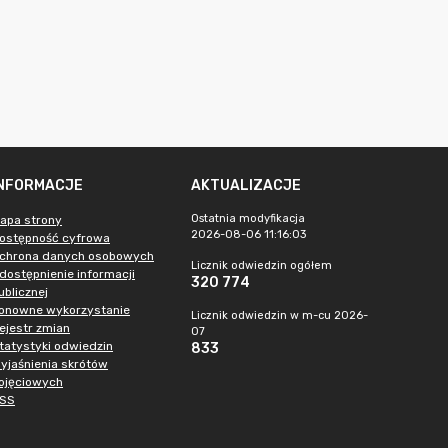
INFORMACJE
AKTUALIZACJE
Ostatnia modyfikacja
apa strony
2026-08-06 11:16:03
ostępność cyfrowa
chrona danych osobowych
Licznik odwiedzin ogółem
dostępnienie informacji
320 774
ublicznej
onowne wykorzystanie
Licznik odwiedzin w m-cu 2026-
ejestr zmian
07
tatystyki odwiedzin
833
yjaśnienia skrótów
ojęciowych
SS