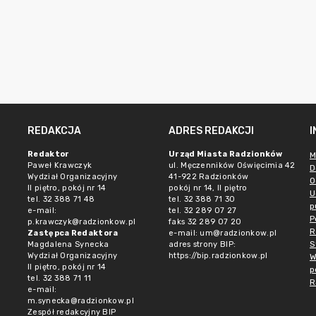
REDAKCJA
ADRES REDAKCJI
Redaktor
Urząd Miasta Radzionków
M
Paweł Krawczyk
ul. Męczenników Oświęcimia 42
D
Wydział Organizacyjny
41-922 Radzionków
O
II piętro, pokój nr 14
pokój nr 14, II piętro
U
tel. 32 388 71 48
tel. 32 388 71 30
p
e-mail:
tel. 32 289 07 27
P
p.krawczyk@radzionkow.pl
faks 32 289 07 20
R
Zastępca Redaktora
e-mail:
um@radzionkow.pl
S
Magdalena Synecka
adres strony BIP:
Wydział Organizacyjny
https://bip.radzionkow.pl
W
II piętro, pokój nr 14
p
tel. 32 388 71 11
R
e-mail:
m.synecka@radzionkow.pl
Zespół redakcyjny BIP